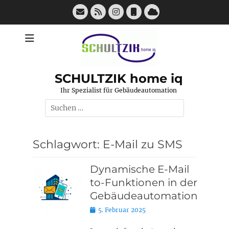
Zum
E-
Feed
Instagram
Telefon
Inhalt
Mail
Cloud
springen
SCHULTZIK home iq
Ihr Spezialist für Gebäudeautomation
Suchen
nach:
Schlagwort:
E-Mail zu SMS
Dynamische E-Mail
to-Funktionen in der
Gebäudeautomation
Posted
5. Februar 2025
on